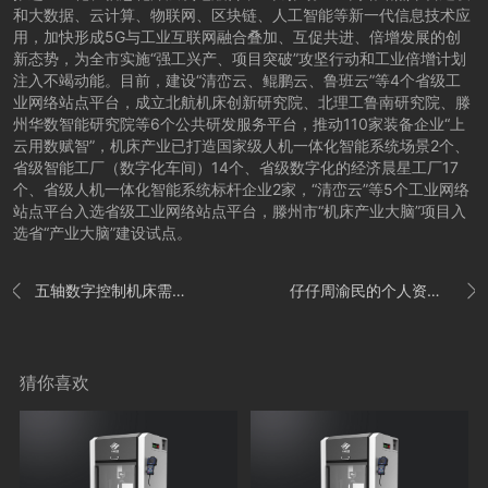
和大数据、云计算、物联网、区块链、人工智能等新一代信息技术应
用，加快形成5G与工业互联网融合叠加、互促共进、倍增发展的创
新态势，为全市实施“强工兴产、项目突破”攻坚行动和工业倍增计划
注入不竭动能。目前，建设“清峦云、鲲鹏云、鲁班云”等4个省级工
业网络站点平台，成立北航机床创新研究院、北理工鲁南研究院、滕
州华数智能研究院等6个公共研发服务平台，推动110家装备企业“上
云用数赋智”，机床产业已打造国家级人机一体化智能系统场景2个、
省级智能工厂（数字化车间）14个、省级数字化的经济晨星工厂17
个、省级人机一体化智能系统标杆企业2家，“清峦云”等5个工业网络
站点平台入选省级工业网络站点平台，滕州市“机床产业大脑”项目入
选省“产业大脑”建设试点。
五轴数字控制机床需求旺盛 科德数控前三季度净利润同比增长1153%
仔仔周渝民的个人资料及其演艺史


猜你喜欢