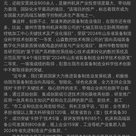
元，还能安置就业900余人，是滕州机床产业投资强度最大、带动能
力最强、国际化水平最高的项目。”该项目的投产，标志着我市成为
全国最大的高端五轴数字控制机床生产基地之一。
像这样，创新不止、加速奔跑的装备制造业项目，在我市还有很
多。比如，滕州市普鲁特机床有限公司的“七轴五联动立卧两用精密
镗铣加工中心关键技术及产业化项目”，荣获“2024年山东省装备制造
业科学技术创新奖”一等奖；山森数控技术有限公司的“面向高端装备
数字化升级新质驱动配电盘的研发与产业化项目”、滕州华数智能制
造研究院的“基于国产高档数控系统核心技术成果转化的数控系统及
示范应用”等4个项目荣获“2024年山东省装备制造业科学技术创新奖”
二等奖。一项项成绩的取得，彰显出我市在装备制造业科学技术创新
中不断取得新的突破。
“近年来，我们紧抓国家大力推进装备制造业发展机遇，积极推
动我市装备制造业向高端化、智能化、绿色化发展，全力支持企业加
强对‘卡脖子’关键技术、核心部件的攻关，带领企业依托创新平台载
体，通过原始创新、集成创新或引进技术消化吸收再创新，研发推广
应用一批具有自主知识产权和自主品牌的新产品、新技术、新工
艺。”市工业和信息化局党组书记、局长王慎平说，“目前，全市累计
承担省级以上重大科研项目120项，研发省首台（套）技术装备30
个，成功突破‘卡脖子’技术5项，获评发明专利185个。机床和高端装
备公司发展到800余家，规上企业159家，工业母机产业集群入选
2024年省先进制造业产业集群。”