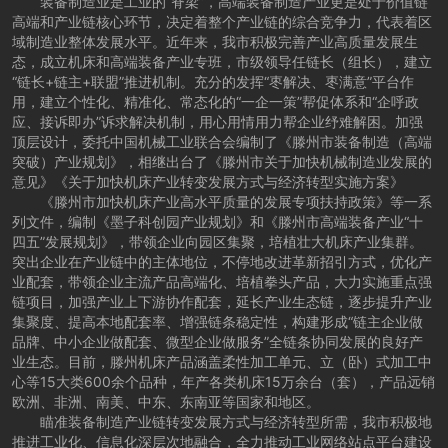
装备制造业是工业的“脊梁”，高端装备制造产业更是处于价值链
高端和产业链核心环节，决定着整个产业链的综合竞争力，代表着区
域制造业整体发展水平。近年来，我市积极完善产业高质量发展生
态，成立机床和高端装备产业专班，市级领导任链长（组长），建立
“链长+链主+联盟”推进机制。充分的发挥“枣解决、枣满意”平台作
用，建立个性化、精准化、常态化的“一企一策”帮促体系和“企呼政
应、接诉即办”诉求解决机制，用心用情用力帮企业纾难解困。加强
顶层设计，委托中国机械工业联合会编制了《滕州市装备制造（高端
突破）产业规划》，相继出台了《滕州市关于加快机械制造业发展的
意见》《关于加快机床产业转变发展方式与经济转型实施方案》
《滕州市加快机床产业高水平质量的发展专项扶持政策》等一系
列文件，编制《墨子科创园产业规划》和《滕州市高端装备产业“十
四五”发展规划》，带领企业向园区集聚，培植壮大机床产业集群。
突出企业在产业链中的主体地位，不停地改进革新招引方式，优化产
业配套，带领企业主流产品高端化、培植拳头产品，大力实施重点强
链项目，加强产业上下游协作配套，延长产业生态链，逐步提升产业
集聚度、提高本地配套率、增强链条稳定性，构建形成“链主企业做
品牌、中小企业做配套、微型企业做服务”全链条协同发展的良好产
业生态。目前，滕州机床产品涵盖柔性加工单元、立（卧）式加工中
心等15大类600余个品种，年产各类机床15万余台（套），产品远销
欧洲、非洲、南美、中东、东南亚等国家和地区。
瞄准装备制造产业链转变发展方式与经济转型所需，我市积极地
推进工业化、信息化深层次地融合，全力推动工业网络站点平台建设