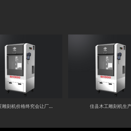
死磕木匠雕刻机价格终究会让厂家GAME OVER!
佳县木工雕刻机生