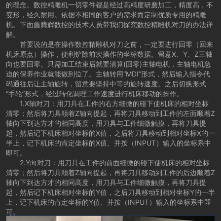
的理念。数控精雕机一切零件都是经过高精度研磨加工，精度高，不
变形，经久耐用。依据不相同的客户的需求而定制优质专用的精雕
机。下面鑫腾辉数控的技术人员带我们探究数控精雕机对刀的办法详
解。
首要说的是在操作数控精雕机对刀之前，一定要进行回零（回来
机床原点）操作，便利铲除前次操作的坐标数据。留意X、Y、Z三轴
向也要回零。只需加工结束后就要清算(回零)主轴电机，主轴电机急
迫的保养作业就能做到位了。主轴转用“MDI”形式，然后输入指令代
码通往后让主轴旋转，留意要坚持中等的旋转速度。之后切换形式
“手轮”形式，经过转化调理工作速度进行机床移动的操作。
1.X轴对刀：用刀具在工件的右方细微的碰下使机床的相对坐标
清零；然后将刀具顺着Z轴向提起，再将刀具移动到工件的左面顺着Z
轴向下到达方才的相同高度，用刀具与工件细微触摸，再将刀具提
起，然后记下机床相对坐标的X值，之后将刀具移动到相对坐标X的一
半上，记下机床的肯定坐标的X值、并按（INPUT）输入的坐标系中
即可。
2.Y向对刀：用刀具在工件的前面细微的碰下使机床的相对坐标
清零；然后将刀具顺着Z轴向提起，再将刀具移动到工件的后边顺着Z
轴向下到达方才的相同高度，用刀具与工件细微触摸，再将刀具提
起，然后记下机床相对坐标的Y值，之后刀具移动到相对坐标Y的一半
上，记下机床的肯定坐标的Y值、并按（INPUT）输入的坐标系中即
可。