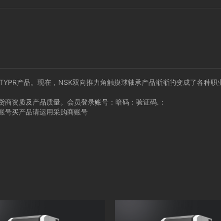
YPR产品。现在，NSK双向推力角触摸球轴承产品渐渐的变成了各种职
商资质及产品质量。会员登录账号：暗码：验证码.：
账号买产品请运用采购商账号