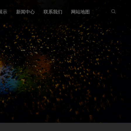
展示
新闻中心
联系我们
网站地图
