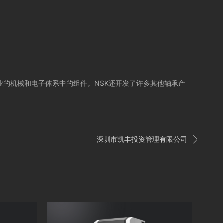
业的机械和电子体系中的组件。NSK还开发了许多其他轴承产

深圳市凯丰投资管理有限公司