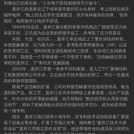
别着自己的座右铭：“人生每个阶段都值得尽力奋斗”。
庞井江的老家在辽宁省阜新市新邱区台头皋村，考上技校后就开
端学电焊。“晚上回去后常常流着眼泪，张开有种被风吹的疼。”初学
期间，电焊操作让他并不舒适。
1994年结业后，庞井江被分配到阜新市机电总厂能接受压力的
容器车间，正式成为企业里的焊接学徒工，并考取了压力容器证。
向阳、大连、哈尔滨……庞井江幸运地赶上了屡次训练的时机，
令他形象最深、压力最大的一次，是考取世界焊接协会（IIW）认证
的世界焊工证。“那时的英文训练教材有三指厚，专业词汇在词典里
查不到，我便是一个字母接着一个字母背下来的。”没有触摸过英语
课程的庞井江，下“笨功夫”克服困难。
2002年，庞井江带着一身身手回到家园，进入辽宁广厦钢结构
工程集团有限公司作业，立志做全市技术最好的焊工，带出一支最优
异的阜新焊接团队。
跟着产品范畴的扩展，公司对焊接范畴要求也渐渐变得高。每当
遇到新产品、新工艺，庞井江在书本和网络上多番搜索；在出产实践
中，针对火焰切开薄板的难题，他又研制出 “数控切开机头用多功能
活动节”，填补了机械薄板火焰切开的国内技术空白，成为他请求的
第一项专利。
现在，庞井江现已获得十项专利，其专利技术还协助设备厂家提
高了设备出售价值，扩展了市场占有率。领衔树立“庞井江技术大师
作业站”“庞井江劳模立异作业室”后，他还带领作业站成员深入研究出