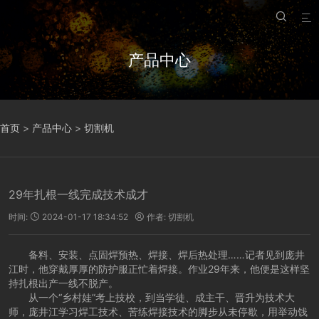


产品中心
首页
>
产品中心
>
切割机
29年扎根一线完成技术成才
时间:
2024-01-17 18:34:52
作者:
切割机


备料、安装、点固焊预热、焊接、焊后热处理……记者见到庞井
江时，他穿戴厚厚的防护服正忙着焊接。作业29年来，他便是这样坚
持扎根出产一线不脱产。
从一个“乡村娃”考上技校，到当学徒、成主干、晋升为技术大
师，庞井江学习焊工技术、苦练焊接技术的脚步从未停歇，用举动饯