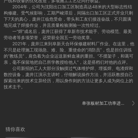
产线和设备的优化改造，多项施工工艺让同行获益。
2004年，公司为沈阳出口加工区制造高达48米的大型标志性结
构修建。受气候影响，工期严峻滞后，间隔出口加工区正式开业只剩
下7天的真心，庞井江临危受命，带头和工友们接连奋战，不只圆满
地完成了焊接作业，并且质量检验测验一次性经过。
一“焊”成名后，庞井江获得了阜新市技术能手、劳动模范、最美
劳动者等多项荣誉，还荣获全国五一劳动奖章。
2021年，庞井江来到阜新天合环保修建材料厂作业。在这里，他
不只是处理施工现场急、难、险、重使命的“消防员”，也是担任训练
的“教练员”，肩负着为企业运送新鲜血液的重担。“不摆架子，和蔼可
亲，毫不保留地把自己所学教授给他人”，这是搭档们对他的点评。
公司新招的工人大部分没触摸过气体维护焊、埋弧焊、电渣焊和
数控设备，庞井江演示主讲时，仔细解说操作方法，并活跃教授自己
探索出来的技术立异经历，用以身作则的方法让更多人成为岗位上的
技术主干。
单张板材加工功率进步25%！邦德激光P系列激光切开机发明新纪录

猜你喜欢