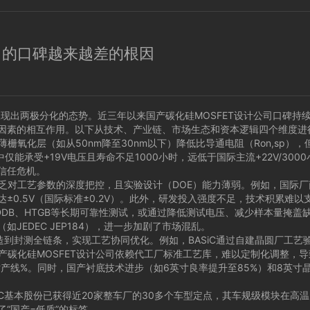
司的口碑越来越差的根因
呈现出两极分化的态势。近三年以来国产碳化硅MOSFET设计公司口碑持续下
因素的相互作用。以下从技术、产业链、市场生态和资本逻辑四个维度进
氧化层（如从50nm降至30nm以下）降低比导通电阻（Ron,sp
中仅能承受+19V电压且寿命不足1000小时，远低于国际主流+22V/30
信任危机。
对工艺参数的深度把控，且实验设计（DOE）能力薄弱。例如，国际厂商
0.5V（国际标准±0.2V）。此外，研发投入强度不足，技术积累难以
B、HTGB等长期可靠性测试，或通过降低测试电压、减少样本量掩盖缺陷
EDEC JEP184），进一步加剧了市场混乱。
封测全链条，实现工艺协同优化。例如，BASiC通过自建晶圆厂工艺验证优
，国产碳化硅MOSFET设计公司依赖代工厂标准工艺库，难以定制化调整，
寸产线%。同时，国产衬底技术进步（如6英寸良率提升至85%）和8英寸
C基本股份已获得近20家整车厂的30多个车型定点，其车规级模块在高温
“国产=低质”的标签。