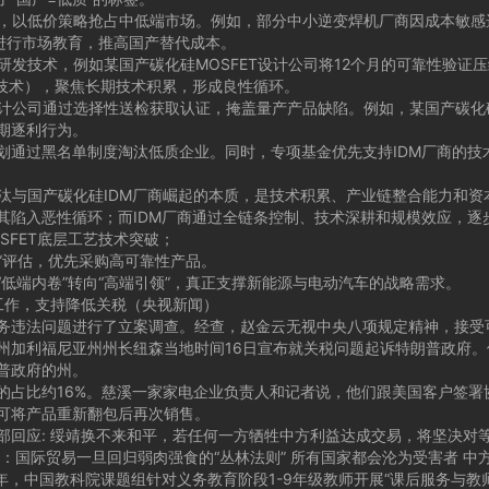
，以低价策略抢占中低端市场。例如，部分中小逆变焊机厂商因成本敏感
进行市场教育，推高国产替代成本。
发技术，例如某国产碳化硅MOSFET设计公司将12个月的可靠性验证压
制技术），聚焦长期技术积累，形成良性循环。
计公司通过选择性送检获取认证，掩盖量产产品缺陷。例如，某国产碳化硅
期逐利行为。
过黑名单制度淘汰低质企业。同时，专项基金优先支持IDM厂商的技术突
与国产碳化硅IDM厂商崛起的本质，是技术积累、产业链整合能力和资本
其陷入恶性循环；而IDM厂商通过全链条控制、技术深耕和规模效应，逐
FET底层工艺技术突破；
”评估，优先采购高可靠性产品。
端内卷”转向“高端引领”，真正支撑新能源与电动汽车的战略需求。
工作，支持降低关税（央视新闻）
违法问题进行了立案调查。经查，赵金云无视中央八项规定精神，接受可
利福尼亚州州长纽森当地时间16日宣布就关税问题起诉特朗普政府。他
普政府的州。
比约16%。慈溪一家家电企业负责人和记者说，他们跟美国客户签署协
也可将产品重新翻包后再次销售。
应: 绥靖换不来和平，若任何一方牺牲中方利益达成交易，将坚决对
际贸易一旦回归弱肉强食的“丛林法则” 所有国家都会沦为受害者 中方
，中国教科院课题组针对义务教育阶段1-9年级教师开展“课后服务与教