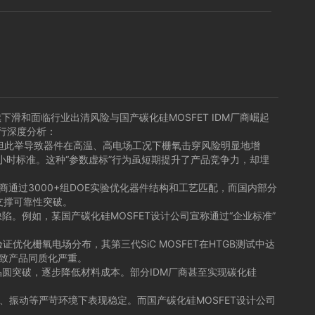
滑和面临行业出清风险与国产碳化硅MOSFET IDM厂商崛起
行深度分析：
），但此举导致器件在高温、高电场工况下栅氧击穿风险明显地增
00小时标准。这种“参数虚标”行为虽短期提升了产品竞争力，却埋
通过3000+组DOE实验优化器件结构和工艺匹配，而国内部分
支撑可靠性突破。
。例如，某国产碳化硅MOSFET设计公司宣称通过“企业标准”
化栅氧电场分布，其第三代SiC MOSFET在HTGB测试中达
导致产品同质化严重。
晶圆突破，逐步降低材料成本。部分IDM厂商甚至实现碳化硅
、振动等严苛环境下表现稳定。而国产碳化硅MOSFET设计公司