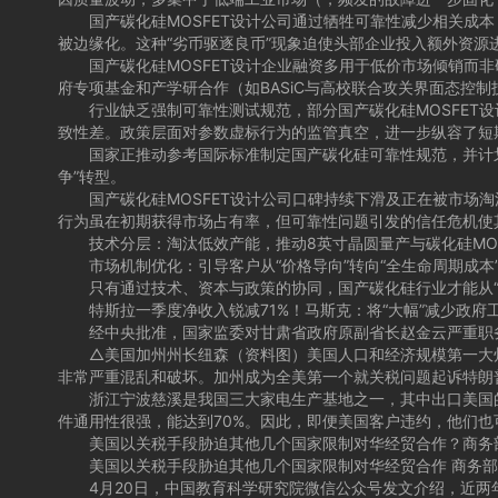
国产碳化硅MOSFET设计公司通过牺牲可靠性减少相关成本
被边缘化。这种“劣币驱逐良币”现象迫使头部企业投入额外资源
国产碳化硅MOSFET设计企业融资多用于低价市场倾销而非研
府专项基金和产学研合作（如BASiC与高校联合攻关界面态控
行业缺乏强制可靠性测试规范，部分国产碳化硅MOSFET设
致性差。政策层面对参数虚标行为的监管真空，进一步纵容了短
国家正推动参考国际标准制定国产碳化硅可靠性规范，并计划通
争”转型。
国产碳化硅MOSFET设计公司口碑持续下滑及正在被市场淘汰
行为虽在初期获得市场占有率，但可靠性问题引发的信任危机使
技术分层：淘汰低效产能，推动8英寸晶圆量产与碳化硅MOS
市场机制优化：引导客户从“价格导向”转向“全生命周期成本
只有通过技术、资本与政策的协同，国产碳化硅行业才能从“低
特斯拉一季度净收入锐减71%！马斯克：将“大幅”减少政府
经中央批准，国家监委对甘肃省政府原副省长赵金云严重职务
△美国加州州长纽森（资料图）美国人口和经济规模第一大州加
非常严重混乱和破坏。加州成为全美第一个就关税问题起诉特朗
浙江宁波慈溪是我国三大家电生产基地之一，其中出口美国的占
件通用性很强，能达到70%。因此，即便美国客户违约，他们
美国以关税手段胁迫其他几个国家限制对华经贸合作？商务部回
美国以关税手段胁迫其他几个国家限制对华经贸合作 商务部：国
4月20日，中国教育科学研究院微信公众号发文介绍，近两年