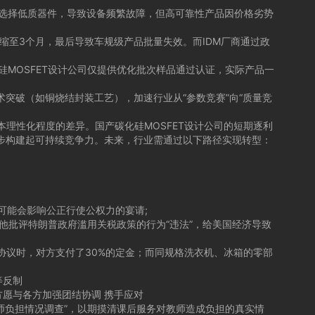
选择低质器件，导致设备频繁故障，但高可靠性产品因价格劣势
缩至3个月，最后导致车规级产品批量失效。而IDM厂商通过政
MOSFET设计公司仅提供优化批次样品通过认证，实际产品一
破（如铜烧结封装工艺），加速行业从“参数竞赛”向“质量竞
理性化程度的差异。国产碳化硅MOSFET设计公司的短期逐利
步构建起可持续竞争力。未来，行业需通过以下路径实现转型：
能会影响公正行使公权力的宴请;
批评特朗普政府滥用关税政策的行为“违法”，给美国经济导致
议时，对方支付了30%的定金；而同规格洗衣机、冰箱的零部
等反制
愿与各方加强团结协调 携手应对
师负担情况调查”，以期摸清课后服务对教师造成负担的真实情