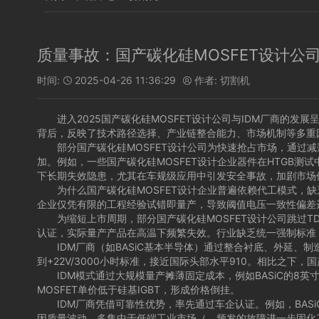
质量事故：国产碳化硅MOSFET设计公
时间:
2025-04-26 11:36:29
作者:
切割机


进入2025国产碳化硅MOSFET设计公司与IDM厂商的发展
背后，反映了技术路径选择、产业链整合能力、市场机制等多重
部分国产碳化硅MOSFET设计公司为快速抢占市场，通过减薄栅
加。例如，一些国产碳化硅MOSFET设计企业器件在HTGB测试
下长期失效隐患，尤其在车规级应用中引发安全事故，加剧市场
为什么国产碳化硅MOSFET设计企业普遍依赖代工模式，缺乏
企业仅凭有限的工程经验试错即量产，导致阈值电压一致性偏差达±
为缩短上市周期，部分国产碳化硅MOSFET设计公司跳过TDD
认证，实际量产产品在高温下频繁失效。行业缺乏统一强制标准（如J
IDM厂商（如BASiC基本半导体）通过整合衬底、外延、制造到
到+22V/3000小时标准，接近国际头部水平910。相比之下
IDM模式通过大规模量产摊薄固定成本，例如BASiC的8英
MOSFET单价低于硅基IGBT，形成价格倒挂。
IDM厂商凭借可靠性优势，率先通过车企认证。例如，BASi
因质量波动，多集中于低端工业市场（，频发的故障进一步固化了