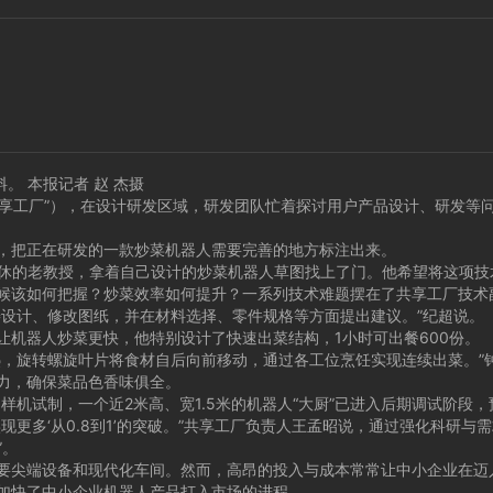
 本报记者 赵 杰摄
享工厂”），在设计研发区域，研发团队忙着探讨用户产品设计、研发等
把正在研发的一款炒菜机器人需要完善的地方标注出来。
休的老教授，拿着自己设计的炒菜机器人草图找上了门。他希望将这项技
该如何把握？炒菜效率如何提升？一系列技术难题摆在了共享工厂技术
设计、修改图纸，并在材料选择、零件规格等方面提出建议。”纪超说。
器人炒菜更快，他特别设计了快速出菜结构，1小时可出餐600份。
旋转螺旋叶片将食材自后向前移动，通过各工位烹饪实现连续出菜。”
力，确保菜品色香味俱全。
试制，一个近2米高、宽1.5米的机器人“大厨”已进入后期调试阶段
多‘从0.8到1’的突破。”共享工厂负责人王孟昭说，通过强化科研与
”。
尖端设备和现代化车间。然而，高昂的投入与成本常常让中小企业在迈
快了中小企业机器人产品打入市场的进程。