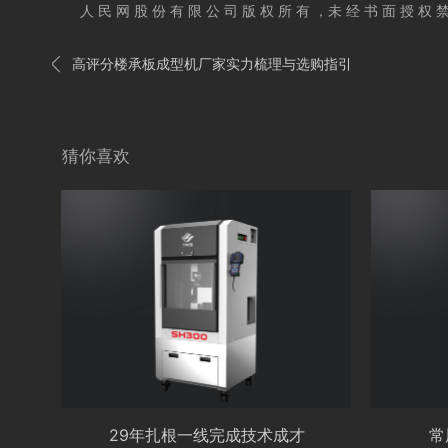
人 民 网 股 份 有 限 公 司 版 权 所 有 ，未 经 书 面 授 权 禁

高评分楼承板成型机厂家实力梳理与选购指引
猜你喜欢
29年扎根一线完成技术成才
常