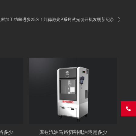

板材加工功率进步25%！邦德激光P系列激光切开机发明新纪录

格多少
库兹汽油马路切割机油耗是多少