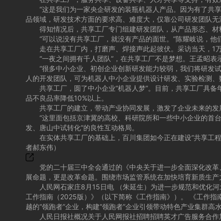
“这是我们为一家央企研发的装瓶机器人产品。因为有了共享工
品领域，研发技术方面的要求高、难度大，仅靠公司研发团队无
得知情况后，共享工厂专门组建研发团队，从产品形态、材料
“可以说没有共享工厂，就没有产品的面世。”陈耀岐说，他
走在共享工厂内，打磨声、焊接声此起彼伏。采访当天，1万
“一夜之间拥有千人团队”，在共享工厂不是梦想。王孟昭表
“很多中小企业、初创企业创新研发能力较弱，我们将研发试验
人的开发团队，可为机器人中小企业提供设计研发、实验检测、
共享工厂，圆了中小企业“机器人梦”。目前，共享工厂具备年产
品不良品率降低10%以上。
共享工厂的建立，带动产业协同发展，激发了企业未来的发展活力
“这里面包括京津冀的高校、科研院所和一些中小企业的首台（
发、唐山中试转化”的良性互动格局。
在实体共享工厂的基础上，百川集团如今正在建设“共享工程师
者郝东伟）
党的二十届三中全会通过的《中央关于进一步全面深化改革、
展命题，更是改革命题。围绕市场监管系统在加快培育新质生产力
人民网石家庄8月15日电 （朱延生）为进一步规范和优化河北
工作指南（2025版）》（以下简称《工作指南》）。 《工作
越的“领跑者”企业，构建“领跑者”企业引领带动特色产业集群高
人民日报社概况关于人民网报社招聘招聘英才广告服务合作加