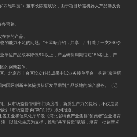
“四维科技”）董事长陈耀岐说，由于项目所需机器人产品涉及食
好多弯路。
实在在的产品。
的能力不足的问题。”王孟昭介绍，共享工厂打造了一支260余
业单位产品成本降低8%以上，产品研制周期缩短15%以上，产
地区的创新载体。
区、北京市丰台区设立科技成果中试业务接单平台，构建“京津研
国内国际创新主体提供从研发早期到产品落地的综合服务。（记
制。从市场监督管理部门角度看，新质生产力的提出，不仅是发
出《市场监管 向“新”而行》系列报道。…
北省工业和信息化厅印发《河北省特色产业集群“领跑者”企业培育
引领，以优化生态为支撑，推动“共享智造”赋能，培育一批创新卓