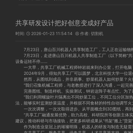
共享研发设计把好创意变成好产品
时间:
2026-01-23 11:54:14
作者:
切割机


7月23日，唐山百川机器人共享制造工厂，工人正在运输物料。
7月23日，走进唐山百川机器人共享制造工厂（以下简称“共
设备运转不停……
一大早，共享工厂机械工程师钟岩就来到办公室，打开电脑，
2024年9月，得知共享工厂可以圆梦，北京科技大学一位退
然而，从图纸到成品，并非易事。炒菜机器人如何炒菜？火候
“我们召集机械工程师，与老教授进行了深入沟通，一起完善
完善图纸、制造样机、实操测试，钟岩这阵子有点忙。为了让机
“我们利用螺旋叶片隔离出不同炒菜工位，不同工位分区加热，
法，能够实时监测炒菜温度，并根据不同食材的特性自动调节火
一次次调整，一次次取得进步。从平面概念到3D图纸，再到样机
“共享工厂融通发展优势，助力高校、科研院所等创新主体实现更
建议，推动科研与市场接轨，把更多科研成果从“书架”搬上“货架
作为制造业皇冠上的璀璨明珠，机器人的研发与制造无疑需要
在共享工厂，服务共享、设备共享、人才共享等支持，有效加