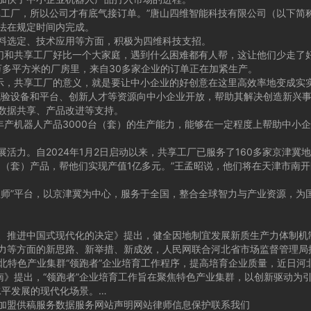
厂，所以公司才有底气接订单。”唐山四维智能科技有限公司（以下简称
法在规定时间内完成。
选定、技术应用等方面，积极为四维科技支招。
们和共享工厂好比一个大家庭，遇到什么困难都有人帮，这让他们少走了
多平方米的厂房里，来自30多家企业的订单正在加紧生产。
示，共享工厂的意义，就是要让中小企业的好创意在这里高效率地变成实
设备和平台、创新人才等资源向中小企业开放，帮助其解决创造新兴事物
数据共享、产品改进等支持。
机器人产品3000台（套）的生产能力，能够在一定程度上帮助中小企
。自2024年1月2日启动以来，共享工厂已服务了160多家京津冀
套）产品，帮他们实现产值1亿多元。”王孟昭说，他们将在天津市南开
”平台，以京津冀为中心，服务于全国，整合全球智力与产业资源，为
推进中国式现代化的决定》提出，健全因地制宜发展新质生产力体制机
等方面的新思路、新举措、新成效，人民网联合河北省市场监督管理局推
特色产业集群“领跑者”企业培育工作程序，提高培育企业质量，近日河
指南》提出，“领跑者”企业培育工作旨在聚焦特色产业集群，以创新驱动为
水平发展的现代化场景。…
盟供稿服务数据服务网站声明网站律师信息保护联系我们