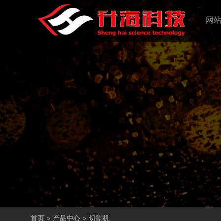
网
首页
>
产品中心
>
切割机